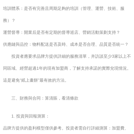
培訓體系：是否有完善且周期足夠的培訓（管理、運營、技術、服
務）？
運營督導：開業后是否有定期的督導巡店、營銷活動策劃支持？
供應鏈與品控：物料配送是否及時、成本是否合理、品質是否統一？
投資者應要求品牌方提供詳細的服務清單，并訪談至少3家以上不
同區域、經營超過1年的現有加盟商，了解支持承諾的實際兌現情況。
這是避免“紙上畫餅”最有效的方法。
三、財務與合同：算清賬，看清條款
1. 投資與回報測算：
品牌方提供的盈利模型僅供參考。投資者需自行詳細測算：加盟費、