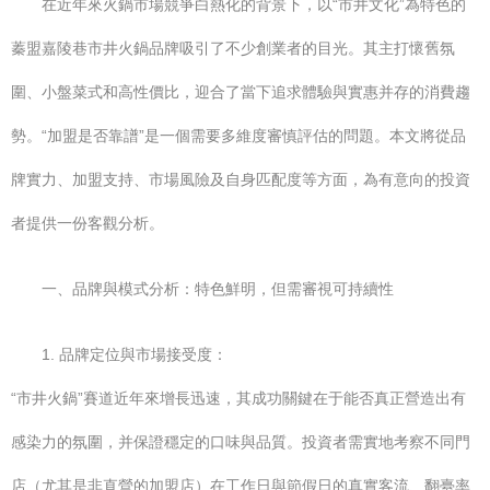
在近年來火鍋市場競爭白熱化的背景下，以“市井文化”為特色的
蓁盟嘉陵巷市井火鍋品牌吸引了不少創業者的目光。其主打懷舊氛
圍、小盤菜式和高性價比，迎合了當下追求體驗與實惠并存的消費趨
勢。“加盟是否靠譜”是一個需要多維度審慎評估的問題。本文將從品
牌實力、加盟支持、市場風險及自身匹配度等方面，為有意向的投資
者提供一份客觀分析。
一、品牌與模式分析：特色鮮明，但需審視可持續性
1. 品牌定位與市場接受度：
“市井火鍋”賽道近年來增長迅速，其成功關鍵在于能否真正營造出有
感染力的氛圍，并保證穩定的口味與品質。投資者需實地考察不同門
店（尤其是非直營的加盟店）在工作日與節假日的真實客流、翻臺率