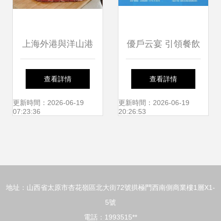
上海外港與洋山港
優戶云宴 引領餐飲
進口肉類食品清關
O2O一體化的智能
查看詳情
查看詳情
代理全解析
收銀管理系統
更新時間：2026-06-19
更新時間：2026-06-19
07:23:36
20:26:53
地址：山西省太原市杏花嶺區北大街72號拱極門西南側商業樓1層X1-
5號
電話：1993515**