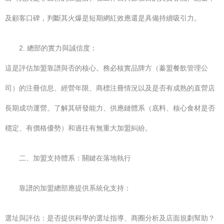
及顧客口碑，判斷其火爆是短期網紅效應還是具備持續吸引力。
2. 總部的實力與誠信度：
這是評估加盟靠譜與否的核心。務必核實品牌方（蓁盟餐飲管理公
司）的注冊信息、經營年限、商標注冊情況以及是否有成熟的直營店
長期成功運營。了解其研發能力、供應鏈體系（底料、核心食材是否
穩定、有價格優勢）和過往有無重大加盟糾紛。
二、加盟支持體系：關鍵在落地執行
靠譜的加盟總部應提供系統化支持：
選址與評估：是否提供科學的選址指導、商圈分析及店面規劃幫助？