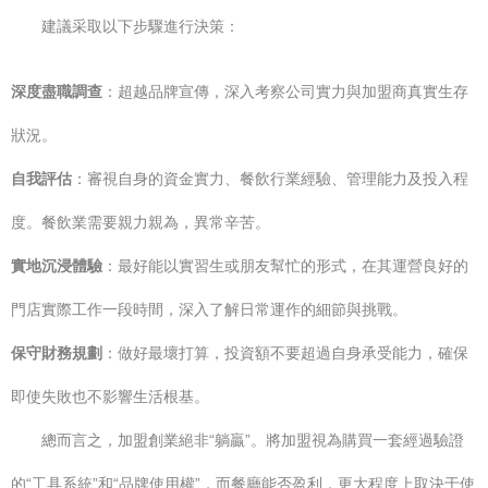
建議采取以下步驟進行決策：
深度盡職調查
：超越品牌宣傳，深入考察公司實力與加盟商真實生存
狀況。
自我評估
：審視自身的資金實力、餐飲行業經驗、管理能力及投入程
度。餐飲業需要親力親為，異常辛苦。
實地沉浸體驗
：最好能以實習生或朋友幫忙的形式，在其運營良好的
門店實際工作一段時間，深入了解日常運作的細節與挑戰。
保守財務規劃
：做好最壞打算，投資額不要超過自身承受能力，確保
即使失敗也不影響生活根基。
總而言之，加盟創業絕非“躺贏”。將加盟視為購買一套經過驗證
的“工具系統”和“品牌使用權”，而餐廳能否盈利，更大程度上取決于使