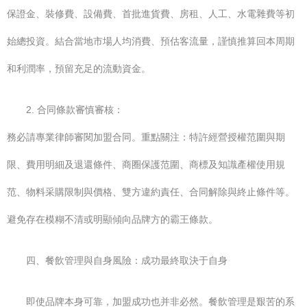
保證金、裝修費、設備費、首批進貨費、房租、人工、水電雜費等初
始總投資。結合當地市場人均消費、預估客流量，謹慎推算回本周期
和利潤率，預留充足的流動資金。
2. 合同條款審慎審核：
務必請專業律師審閱加盟合同。重點關注：特許經營授權范圍與期
限、費用明細及退還條件、商圈保護范圍、商標及知識產權使用規
范、物料采購限制與價格、雙方違約責任、合同解除與終止條件等。
避免存在模糊不清或明顯傾向品牌方的霸王條款。
四、餐飲管理與自身風險：成功最終取決于自身
即使品牌本身可靠，加盟成功也并非必然。餐飲管理是艱苦的系